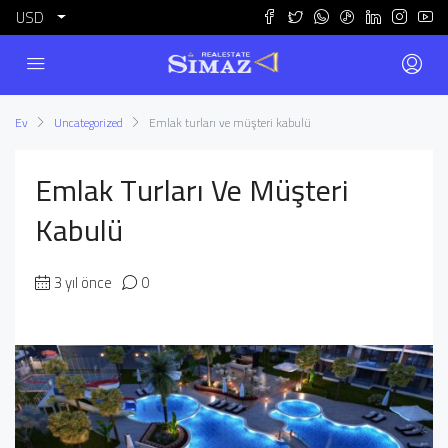
USD
Ev
Uncategorized
Emlak turları ve müşteri kabulü
Emlak Turları Ve Müşteri
Kabulü
3 yıl önce
0