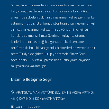
Simaz, turizm hizmetlerinin yanı sıra Türkiye merkezli ve
Irak, Kuveyt ve Ürdün de dahil olmak üzere birçok Arap
ülkesinde şubeleri bulunan bir gayrimenkul ve gayrimenkul
yatırım şirketidir. İster konut ister ticari olsun, gayrimenkul
alım satımı, gayrimenkul yatırımı ve yönetimi ile ilgili tüm
konularda uzmanız.Simaz Gayrimenkul ayrıca oturma
izinlerinin alınması, sağlık sigortası, hukuki tercüme,
tercümanlık, hukuki danışmanlık hizmetleri de vermektedir.
hatta Türkiye'de şirket kurup yönetmek. Simaz Grup,
tecrübesini Türk emlak piyasasında uzun yıllara dayanan
çalışmalarıyla kazanmıştır.
Bizimle Iletişime Geçin
ARAPSUYU MAH. ATATÜRK BLV. EMINE AKSAY APT NO:
45 İÇ KAPI NO: 5 KONYAALTI/ ANTALYA
+905334997111