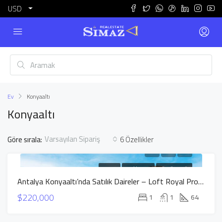
USD
Ev
Konyaaltı
Konyaaltı
Varsayılan Sipariş
Göre sırala:
6 Özellikler
SATILIK
YENI INŞAAT
GÜÇLÜ TEKLIF
Antalya Konyaaltı’nda Satılık Daireler – Loft Royal Projesi
$220,000
1
1
64