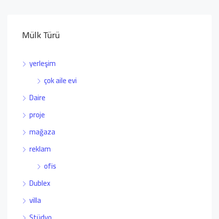
Mülk Türü
yerleşim
çok aile evi
Daire
proje
mağaza
reklam
ofis
Dublex
villa
Stüdyo