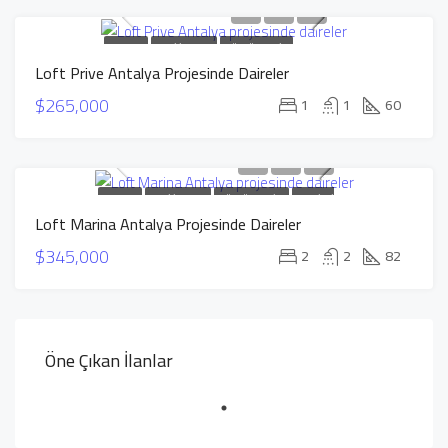
SATILIK
YENI INŞAAT
GÜÇLÜ TEKLIF
Loft Prive Antalya Projesinde Daireler
TAKSITLI DAIRELER
$265,000
1
1
60
SATILIK
YENI INŞAAT
GÜÇLÜ TEKLIF
TAKSITLI
Loft Marina Antalya Projesinde Daireler
DAIRELER
$345,000
2
2
82
Öne Çıkan İlanlar