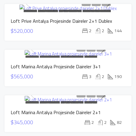
SATILIK
YENI INŞAAT
GÜÇLÜ TEKLIF
TAKSITLI DAIRELER
Loft Prive Antalya Projesinde Daireler 2+1 Dublex
$520,000
2
2
144
SATILIK
YENI INŞAAT
GÜÇLÜ TEKLIF
TAKSITLI
Loft Marina Antalya Projesinde Daireler 3+1
DAIRELER
$565,000
3
2
190
SATILIK
YENI INŞAAT
GÜÇLÜ TEKLIF
TAKSITLI
Loft Marina Antalya Projesinde Daireler 2+1
DAIRELER
$345,000
2
2
82