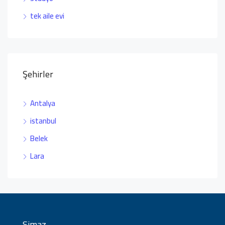
tek aile evi
Şehirler
Antalya
istanbul
Belek
Lara
Simaz