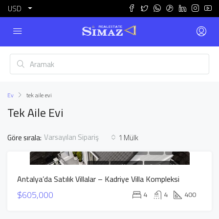
USD
Ev
tek aile evi
Tek Aile Evi
Varsayılan Sipariş
Göre sırala:
1 Mülk
SATILIK
YENI INŞAAT
GÜÇLÜ TEKLIF
Antalya’da Satılık Villalar – Kadriye Villa Kompleksi
$605,000
4
4
400