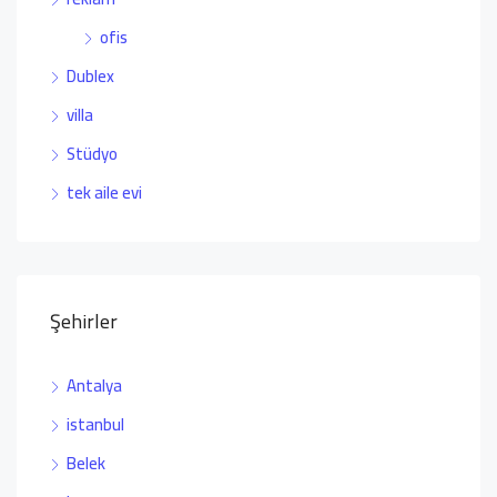
ofis
Dublex
villa
Stüdyo
tek aile evi
Şehirler
Antalya
istanbul
Belek