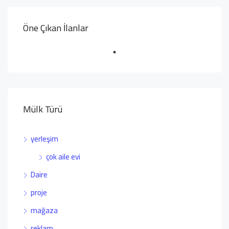
Öne Çıkan İlanlar
Mülk Türü
yerleşim
çok aile evi
Daire
proje
mağaza
reklam