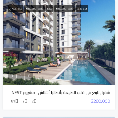
بناء جديد
شقق بالتقسيط
للبيع
شقق بالتقسيط
عرض حصري
شقق للبيع في قلب الطبيعة بأنطاليا ألتنتاش- مشروع NEST
$280,000
81
2
2