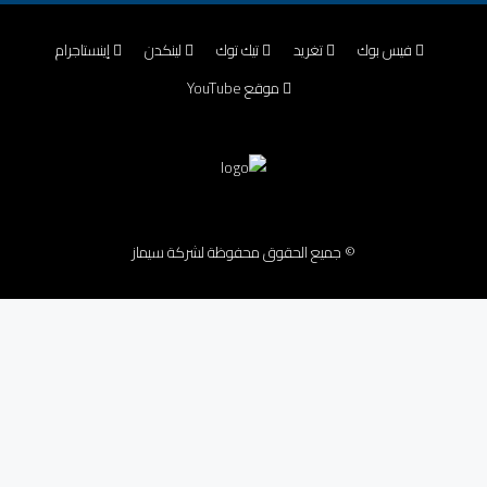
فيس بوك
تغريد
تيك توك
لينكدن
إينستاجرام
موقع YouTube
© جميع الحقوق محفوظة لشركة سيماز