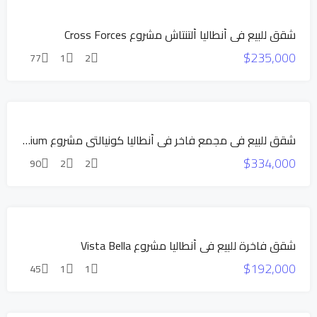
بناء جديد
شقق للبيع في أنطاليا ألتنتاش مشروع Cross Forces
شقق
$235,000
بالتقسيط
77
1
2
للبيع
شقق
بالتقسيط
بناء
عرض
شقق للبيع في مجمع فاخر في أنطاليا كونيالتي مشروع Vista Premium
جديد
حصري
$334,000
للبيع
90
2
2
عرض
حصري
بناء
شقق فاخرة للبيع في أنطاليا مشروع Vista Bella
جديد
$192,000
للبيع
45
1
1
عرض
حصري