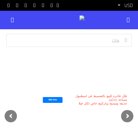
USD
فلل فاخرة للبيع بالتقسيط في اسطنبول
مساحة 500م2
Click Here
حديقة ومسبح وباركينج خاص لكل فيلا