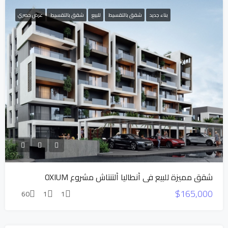
بناء جديد
شقق بالتقسيط
للبيع
شقق بالتقسيط
عرض حصري
شقق مميزة للبيع في أنطاليا ألتنتاش مشروع OXIUM
$165,000
60
1
1