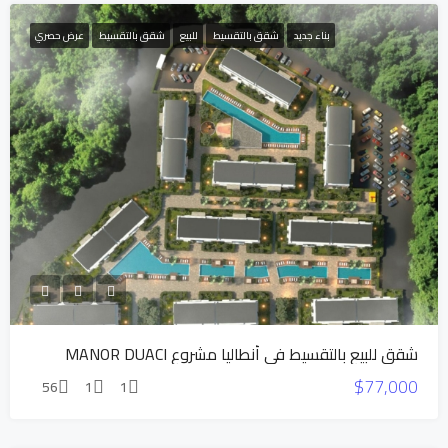
حصري
بناء جديد
شقق بالتقسيط
للبيع
شقق بالتقسيط
عرض حصري
شقق للبيع بالتقسيط في أنطاليا مشروع MANOR DUACI
$77,000
56
1
1