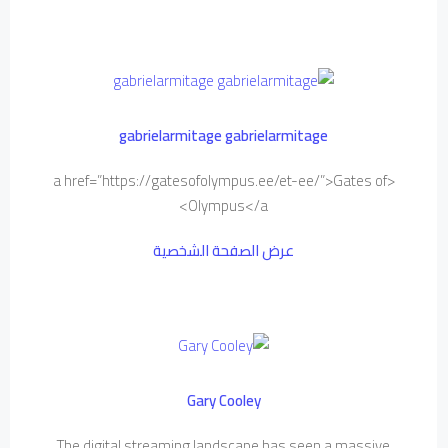
gabrielarmitage gabrielarmitage
<a href=”https://gatesofolympus.ee/et-ee/”>Gates of
Olympus</a>
عرض الصفحة الشخصية
Gary Cooley
The digital streaming landscape has seen a massive