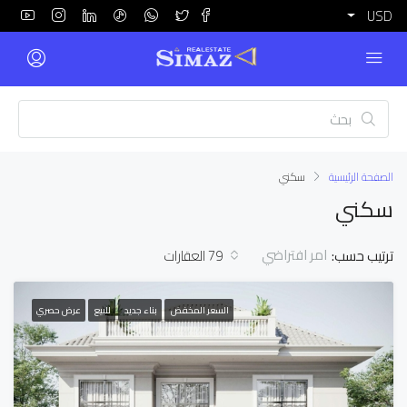
USD
الصفحة الرئيسية
سكني
سكني
امر افتراضي
ترتيب حسب:
79 العقارات
السعر المخفض
بناء جديد
للبيع
عرض حصري