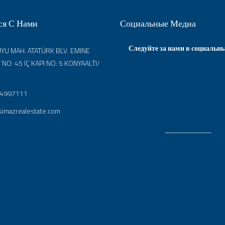
ся С Нами
Социальные Медиа
Следуйте за нами в социальны
U MAH. ATATÜRK BLV. EMINE
 NO: 45 İÇ KAPI NO: 5 KONYAALTI/
4997111
imazrealestate.com
ـــــــــــــــــــــــ