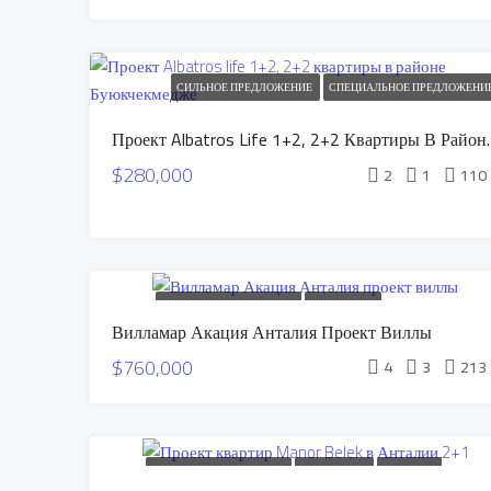
СИЛЬНОЕ ПРЕДЛОЖЕНИЕ
СПЕЦИАЛЬНОЕ ПРЕДЛОЖЕНИ
Проект Albatros Life 
$280,000
2
1
110
НОВОЕ СТРОИТЕЛЬСТВО
ПРОДАЕТСЯ
Вилламар Акация Анталия Проект Виллы
КВАРТИРЫ В РАССРОЧКУ
СПЕЦИАЛЬНОЕ
$760,000
ПРЕДЛОЖЕНИЕ
4
3
213
НОВОЕ СТРОИТЕЛЬСТВО
ПРОДАЕТСЯ
КВАРТИРЫ