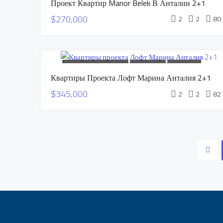
Проект Квартир Manor Belek В Анталии 2+1
В РАССРОЧКУ
СПЕЦИАЛЬНОЕ ПРЕДЛОЖЕНИЕ
$270,000
2
2
80
НОВОЕ СТРОИТЕЛЬСТВО
ПРОДАЕТСЯ
КВАРТИРЫ В
Квартиры Проекта Лофт Марина Анталия 2+1
РАССРОЧКУ
СПЕЦИАЛЬНОЕ ПРЕДЛОЖЕНИЕ
$345,000
2
2
82