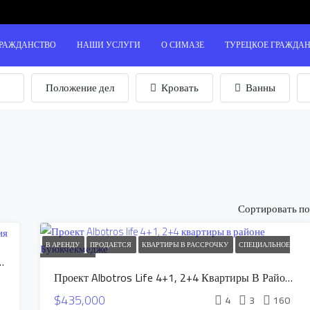
ГРАЖДАНСТВО
НАШИ УСЛУГИ
О СИМАЗЕ
ТУРЕЦКОЕ ГРАЖДА
Положение дел
Кровать
Ванны
Сортировать по
В АРЕНДУ
ПРОДАЕТСЯ
КВАРТИРЫ В РАССРОЧКУ
СПЕЦИАЛЬНОЕ
кпа В Регионе Кабиз Анталия
ПРЕДЛОЖЕНИЕ
Проект Albotros Life 4+1, 2+4 Квартиры В Районе Буюкчекмедже
$435,000
4
3
160