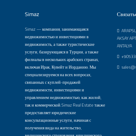
Simaz
Связать
Simaz — компания, занимающаяся
ARAPSUY
недвижимостью и инвестициями в
AKSAY APT
недвижимость, а также туристические
ANTALYA
услуги, базирующаяся в Турции, а также
+90533
филиалы в нескольких арабских странах,
включая Ирак, Кувейт и Иорданию. Мы
sales@s
специализируемся на всех вопросах,
связанных с куплей-продажей
недвижимости, инвестициями и
управлением недвижимостью, как жилой,
так и коммерческой.Simaz Real Estate также
предоставляет юридические
консультационные услуги, начиная с
получения вида на жительство,
медицинского страхования, юридического