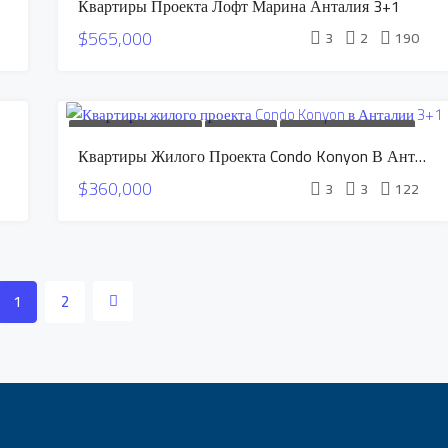
Квартиры Проекта Лофт Марина Анталия 3+1
РАССРОЧКУ
СПЕЦИАЛЬНОЕ ПРЕДЛОЖЕНИЕ
$565,000
3
2
190
НОВОЕ СТРОИТЕЛЬСТВО
ПРОДАЕТСЯ
КВАРТИРЫ В РАССРОЧКУ
Квартиры Жилого Проекта Condo Konyon В Анталии 3+1
СПЕЦИАЛЬНОЕ ПРЕДЛОЖЕНИЕ
$360,000
3
3
122
1
2