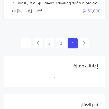
شقة فاخرة مؤثثة ومناسبة للجنسية التركية في أنطاليا كونيالتي _جورسو
عرض
$450,000
حصري
140
2
3
3
2
1
إعلانات مميزة
نوع العقار