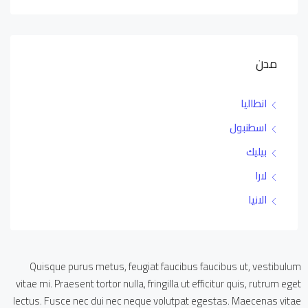
مدن
انطاليا
اسطنبول
بيليك
لارا
الانيا
Quisque purus metus, feugiat faucibus faucibus ut, vestibulum
vitae mi. Praesent tortor nulla, fringilla ut efficitur quis, rutrum eget
lectus. Fusce nec dui nec neque volutpat egestas. Maecenas vitae