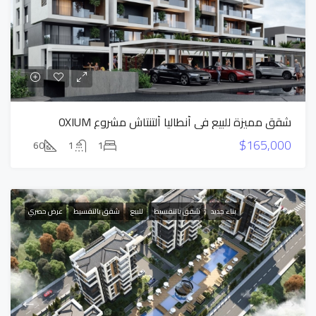
شقق مميزة للبيع في أنطاليا ألتنتاش مشروع OXIUM
$165,000
60
1
1
بناء جديد
شقق بالتقسيط
للبيع
شقق بالتقسيط
عرض حصري