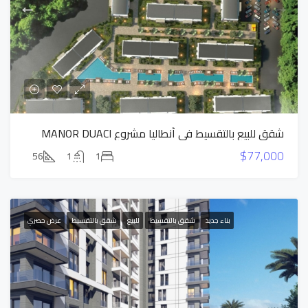
شقق للبيع بالتقسيط في أنطاليا مشروع MANOR DUACI
$77,000
56
1
1
بناء جديد
شقق بالتقسيط
للبيع
شقق بالتقسيط
عرض حصري