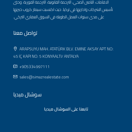
الاقامات، التامين الصحي، الترجمة القانونية، الترجمة الفورية، وحتى
تأسيس الشركات وادارتها في تركيا. حيث اكتسبت سيماز كروب خبرتها
على مدى سنوات العمل الطويلة في السوق العقاري التركي.
تواصل معنا
ARAPSUYU MAH. ATATÜRK BLV. EMINE AKSAY APT NO:
45 İÇ KAPI NO: 5 KONYAALTI/ ANTALYA
+905334997111
sales@simazrealestate.com
سوشال ميديا
تابعنا على السوشال ميديا