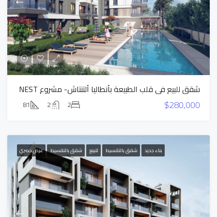
شقق للبيع في قلب الطبيعة بأنطاليا ألتنتاش- مشروع NEST
$280,000
81
2
2
بناء جديد
شقق بالتقسيط
للبيع
شقق بالتقسيط
عرض حصري