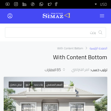
USD
الصفحة الرئيسية
With Content Bottom
With Content Bottom
امر افتراضي
ترتيب حسب:
85 العقارات
السعر المخفض
بناء جديد
للبيع
عرض حصري