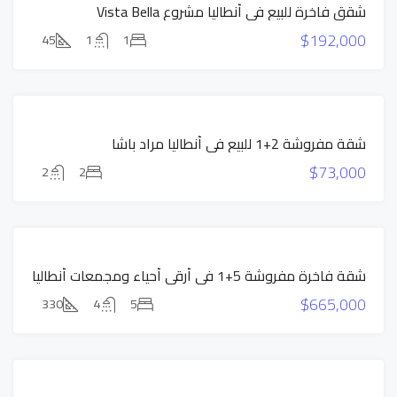
شقق فاخرة للبيع في أنطاليا مشروع Vista Bella
جديد
$192,000
للبيع
45
1
1
عرض
حصري
السعر
شقة مفروشة 2+1 للبيع في أنطاليا مراد باشا
المخفض
$73,000
للبيع
2
2
عرض
حصري
للبيع
شقة فاخرة مفروشة 5+1 في أرقى أحياء ومجمعات أنطاليا
عرض
$665,000
حصري
330
4
5
للبيع