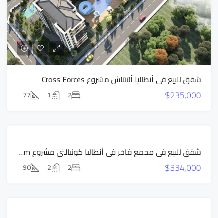
شقق للبيع في أنطاليا ألتنتاش مشروع Cross Forces
$235,000
77
1
2
بناء
شقق للبيع في مجمع فاخر في أنطاليا كونيالتي مشروع Vista Premium
جديد
$334,000
للبيع
90
2
2
عرض
حصري
بناء