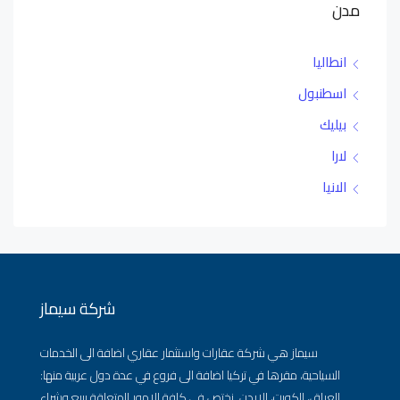
مدن
انطاليا
اسطنبول
بيليك
لارا
الانيا
شركة سيماز
سيماز هي شركة عقارات واستثمار عقاري اضافة الى الخدمات
السياحية، مقرها في تركيا اضافة الى فروع في عدة دول عربية منها:
العراق، الكويت، الاردن. نختص في كافة الامور المتعلقة ببيع وشراء