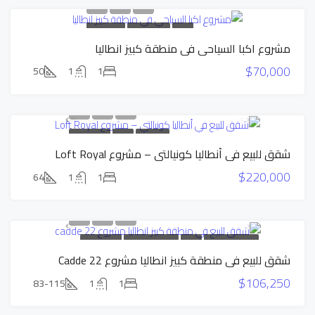
للبيع
عرض حصري
عرض قوي
مشروع اكبا السياحي في منطقة كبيز انطاليا
$70,000
50
1
1
بناء جديد
للبيع
عرض حصري
شقق للبيع في أنطاليا كونيالتي – مشروع Loft Royal
$220,000
64
1
1
شقق بالتقسيط
للبيع
شقق بالتقسيط
عرض حصري
شقق للبيع في منطقة كبيز انطاليا مشروع Cadde 22
عرض قوي
$106,250
83-115
1
1