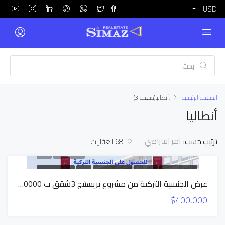
USD
الصفحة الرئيسية
ِأنطاليا
(صفحة 3)
ِأنطاليا
امر افتراضي
ترتيب حسب:
68 العقارات
السعر المخفض
بناء جديد
شقق بالتقسيط
للبيع
شقق بالتقسيط
عرض الجنسية التركية من مشروع بريستيج 3شقق ب 400000$
عرض قوي
$400,000