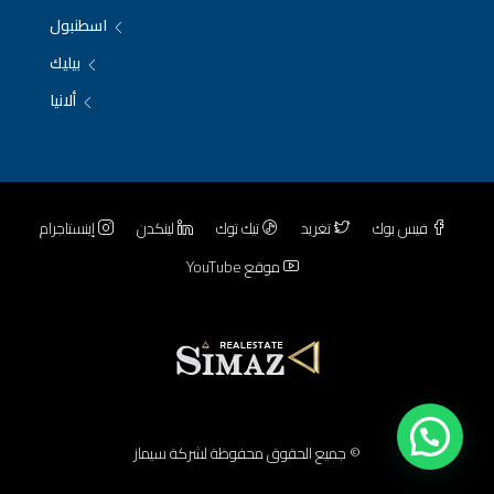
اسطنبول
بيليك
ألانيا
فيس بوك
تغريد
تيك توك
لينكدن
إينستاجرام
موقع YouTube
© جميع الحقوق محفوظة لشركة سيماز