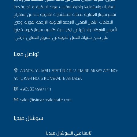
العقارات واستثمارها وادارة العقارات سواء السكنية او التجارية كما
تقدم سيماز العقارية خدمات الاستشارات القانونية بدءا من استخراج
الاقامات، التامين الصحي، الترجمة القانونية، الترجمة الفورية، وحتى
تأسيس الشركات وادارتها في تركيا. حيث اكتسبت سيماز كروب خبرتها
على مدى سنوات العمل الطويلة في السوق العقاري التركي.
تواصل معنا
ARAPSUYU MAH. ATATÜRK BLV. EMINE AKSAY APT NO:
45 İÇ KAPI NO: 5 KONYAALTI/ ANTALYA
+905334997111
sales@simazrealestate.com
سوشال ميديا
تابعنا على السوشال ميديا