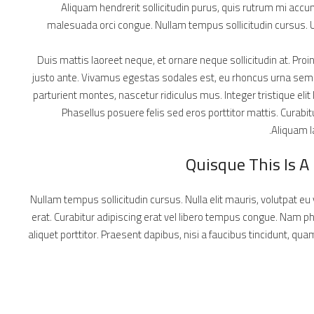
Aliquam hendrerit sollicitudin purus, quis rutrum mi acc
malesuada orci congue. Nullam tempus sollicitudin cursus. Ut
Duis mattis laoreet neque, et ornare neque sollicitudin at. Pro
justo ante. Vivamus egestas sodales est, eu rhoncus urna sem
parturient montes, nascetur ridiculus mus. Integer tristique el
Phasellus posuere felis sed eros porttitor mattis. Curabit
Aliquam l
Quisque This Is A
Nullam tempus sollicitudin cursus. Nulla elit mauris, volutpat eu 
erat. Curabitur adipiscing erat vel libero tempus congue. Nam 
aliquet porttitor. Praesent dapibus, nisi a faucibus tincidunt, qu