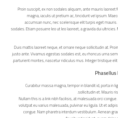
Proin suscipit, ex non sodales aliquam, ante mauris laoreet 
magna, iaculis ut pretium ac, tincidunt vel ipsum. Mae
accumsan nunc, nec scelerisque elit turpis eget mauris. D
sodales. Etiam posuere leo ut leo laoreet, a gravida dui ultricies.
Duis mattis laoreet neque, et ornare neque sollicitudin at. Pro
justo ante. Vivamus egestas sodales est, eu rhoncus urna sem
parturient montes, nascetur ridiculus mus. Integer tristique el
Phasellus 
Curabitur massa magna, tempor in blandit id, porta in li
sollicitudin et. Mauris ri
Nullam this is a link nibh facilisis, at malesuada orci congue
volutpat eu varius malesuada, pulvinar eu ligula. Ut et adipis
congue. Nam pharetra interdum vestibulum. Aenean gravida