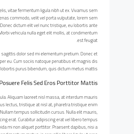
felis, vitae fermentum ligula nibh ut ex. Vivamus sem
cenas commodo, velit vel porta vulputate, lorem sem
onec dictum elit vel nunc tristique, eu lobortis ante
 Morbi vehicula nulla eget elit mollis, at condimentum
est feugiat.
in sagittis dolor sed mi elementum pretium. Donec et
per eu. Cum sociis natoque penatibus et magnis dis
it lobortis purus bibendum, quis dictum metus mattis.
Posuere Felis Sed Eros Porttitor Mattis
gula. Aliquam laoreet nisl massa, at interdum mauris
sus lectus, tristique at nisl at, pharetra tristique enim.
. Nullam tempus sollicitudin cursus. Nulla elit mauris,
cing erat. Curabitur adipiscing erat vel libero tempus
 mi non aliquet porttitor. Praesent dapibus, nisi a