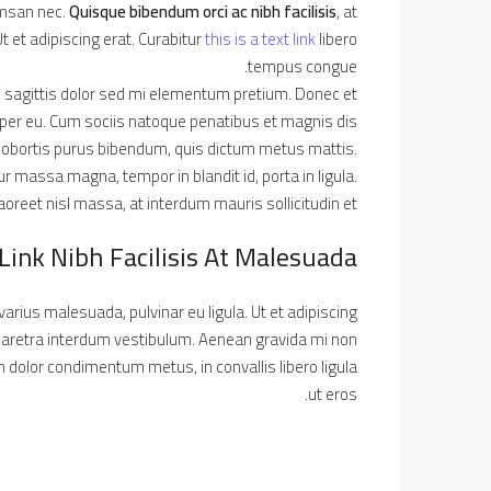
umsan nec.
Quisque bibendum orci ac nibh facilisis
, at
 et adipiscing erat. Curabitur
this is a text link
libero
tempus congue.
in sagittis dolor sed mi elementum pretium. Donec et
per eu. Cum sociis natoque penatibus et magnis dis
it lobortis purus bibendum, quis dictum metus mattis.
ur massa magna, tempor in blandit id, porta in ligula.
aoreet nisl massa, at interdum mauris sollicitudin et.
 Link Nibh Facilisis At Malesuada
varius malesuada, pulvinar eu ligula. Ut et adipiscing
pharetra interdum vestibulum. Aenean gravida mi non
am dolor condimentum metus, in convallis libero ligula
ut eros.