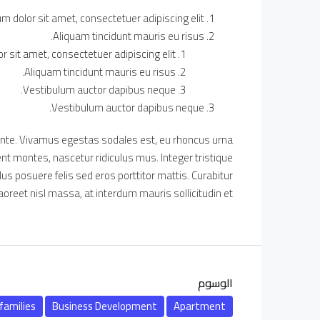
 dolor sit amet, consectetuer adipiscing elit.
Aliquam tincidunt mauris eu risus.
 sit amet, consectetuer adipiscing elit.
Aliquam tincidunt mauris eu risus.
Vestibulum auctor dapibus neque.
Vestibulum auctor dapibus neque.
 ante. Vivamus egestas sodales est, eu rhoncus urna
t montes, nascetur ridiculus mus. Integer tristique
us posuere felis sed eros porttitor mattis. Curabitur
aoreet nisl massa, at interdum mauris sollicitudin et.
الوسوم
families
Business Development
Apartment