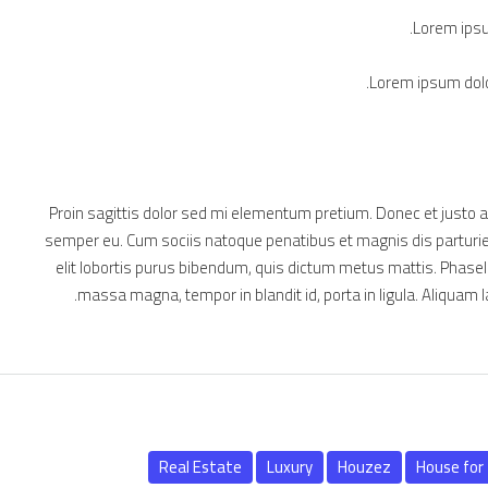
Lorem ipsum
Lorem ipsum dolor
Proin sagittis dolor sed mi elementum pretium. Donec et justo
semper eu. Cum sociis natoque penatibus et magnis dis parturien
elit lobortis purus bibendum, quis dictum metus mattis. Phasell
massa magna, tempor in blandit id, porta in ligula. Aliquam l
Real Estate
Luxury
Houzez
House for 