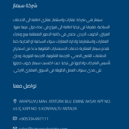
شركة سيماز
سيماز هي شركة عقارات واستثمار عقاري اضافة الى الخدمات
السياحية، مقرها في تركيا اضافة الى فروع في عدة دول عربية منها:
العراق، الكويت، الاردن. نختص في كافة الامور المتعلقة ببيع وشراء
العقارات واستثمارها وادارة العقارات سواء السكنية او التجارية كما
تقدم سيماز العقارية خدمات الاستشارات القانونية بدءا من استخراج
الاقامات، التامين الصحي، الترجمة القانونية، الترجمة الفورية، وحتى
تأسيس الشركات وادارتها في تركيا. حيث اكتسبت سيماز كروب خبرتها
على مدى سنوات العمل الطويلة في السوق العقاري التركي.
تواصل معنا
ARAPSUYU MAH. ATATÜRK BLV. EMINE AKSAY APT NO:
45 İÇ KAPI NO: 5 KONYAALTI/ ANTALYA
+905334997111
sales@simazrealestate.com