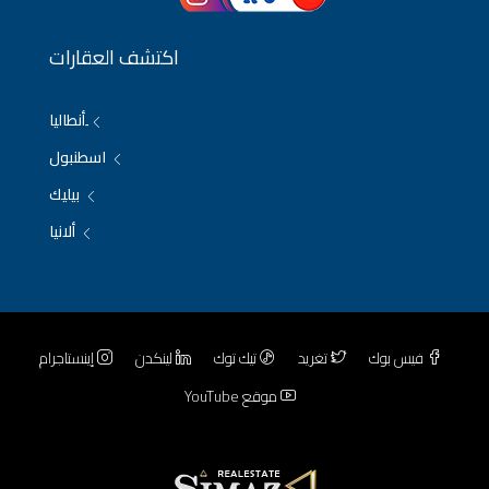
اكتشف العقارات
ِأنطاليا
اسطنبول
بيليك
ألانيا
فيس بوك
تغريد
تيك توك
لينكدن
إينستاجرام
موقع YouTube