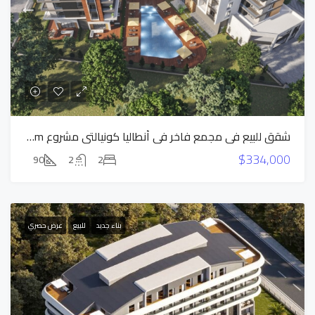
شقق للبيع في مجمع فاخر في أنطاليا كونيالتي مشروع Vista Premium
$334,000
90
2
2
بناء جديد
للبيع
عرض حصري