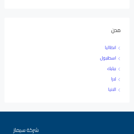
مدن
انطاليا
اسطنبول
بيليك
لارا
الانيا
شركة سيماز