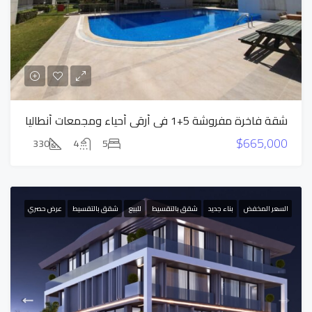
شقة فاخرة مفروشة 5+1 في أرقى أحياء ومجمعات أنطاليا
$665,000
330
4
5
السعر المخفض
بناء جديد
شقق بالتقسيط
للبيع
شقق بالتقسيط
عرض حصري