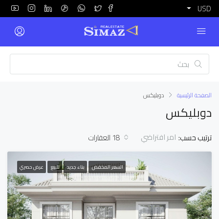
USD
الصفحة الرئيسية
دوبليكس
دوبليكس
امر افتراضي
ترتيب حسب:
18 العقارات
السعر المخفض
بناء جديد
للبيع
عرض حصري