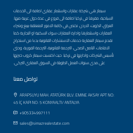
سيماز هي شركة عقارات واستثمار عقاري اضافة الى الخدمات
السياحية، مقرها في تركيا اضافة الى فروع في عدة دول عربية منها:
العراق، الكويت، الاردن. نختص في كافة الامور المتعلقة ببيع وشراء
العقارات واستثمارها وادارة العقارات سواء السكنية او التجارية كما
تقدم سيماز العقارية خدمات الاستشارات القانونية بدءا من استخراج
الاقامات، التامين الصحي، الترجمة القانونية، الترجمة الفورية، وحتى
تأسيس الشركات وادارتها في تركيا. حيث اكتسبت سيماز كروب خبرتها
على مدى سنوات العمل الطويلة في السوق العقاري التركي.
تواصل معنا
ARAPSUYU MAH. ATATÜRK BLV. EMINE AKSAY APT NO:
45 İÇ KAPI NO: 5 KONYAALTI/ ANTALYA
+905334997111
sales@simazrealestate.com