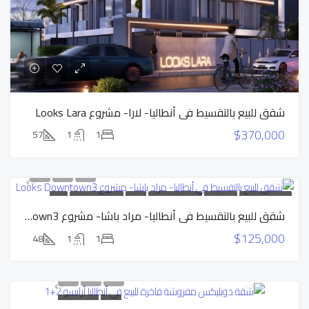
شقق للبيع بالتقسيط في أنطاليا- لارا- مشروع Looks Lara
$370,000
57
1
1
السعر المخفض
بناء جديد
شقق بالتقسيط
للبيع
شقق بالتقسيط
عرض
شقق للبيع بالتقسيط في أنطاليا- مراد باشا- مشروع Looks Downtown3
حصري
$125,000
48
1
1
للبيع
عرض حصري