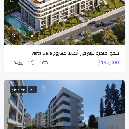
شقق فاخرة للبيع في أنطاليا مشروع Vista Bella
$192,000
45
1
1
للبيع
عرض حصري