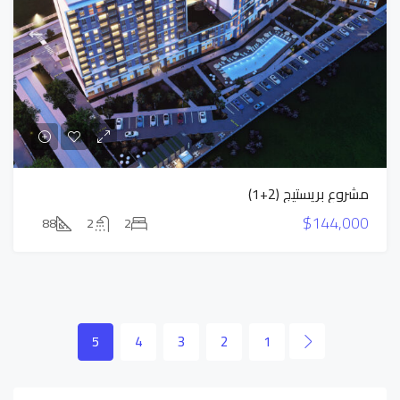
مشروع بريستيج (2+1)
$144,000
88
2
2
5
4
3
2
1