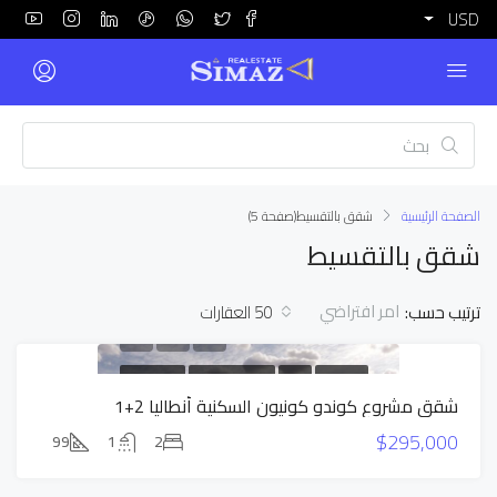
USD
الصفحة الرئيسية
شقق بالتقسيط
(صفحة 5)
شقق بالتقسيط
امر افتراضي
ترتيب حسب:
50 العقارات
بناء جديد
للبيع
شقق بالتقسيط
عرض حصري
شقق مشروع كوندو كونيون السكنية أنطاليا 2+1
$295,000
99
1
2