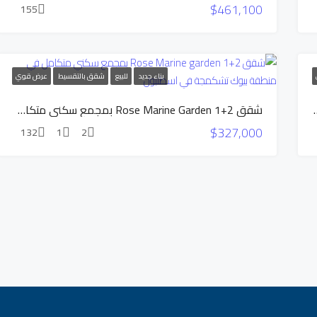
$461,100
155
بناء جديد
للبيع
شقق بالتقسيط
عرض قوي
متكامل في منطقة بيوك شكميجي في اسطنبول.
شقق 2+1 Rose Marine Garden بمجمع سكني متكامل في منطقة بيوك تشكمجة في اسطنبول
$327,000
132
1
2