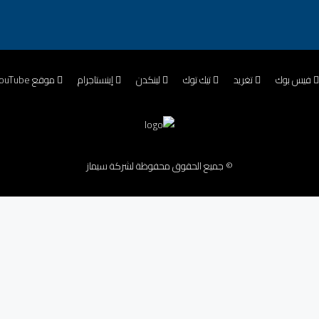
فيس بوك
تغريد
تيك توك
لينكدن
إينستاجرام
موقع YouTube
© جميع الحقوق محفوظة لشركة سيماز