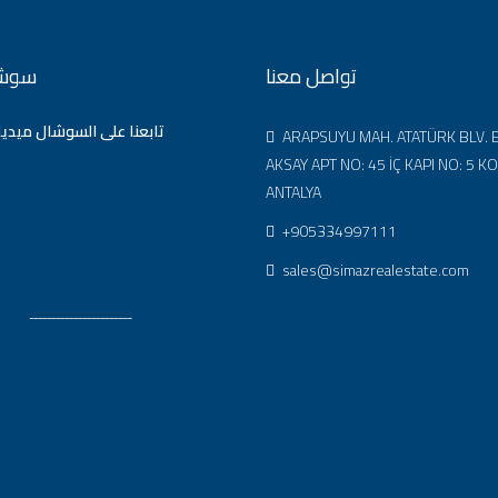
تواصل معنا
سوشا
تابعنا على السوشال ميديا
ARAPSUYU MAH. ATATÜRK BLV. 
AKSAY APT NO: 45 İÇ KAPI NO: 5 K
ANTALYA
+905334997111
sales@simazrealestate.com
ـــــــــــــــــــــــ