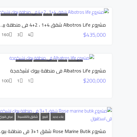
عرض
حصري
بناء جديد
للبيع
شقق بالتقسيط
عرض قوي
مشروع Albotros Life شقق 4+1 ، 2+4 في منطقة بي
$435,000
160
3
4
بناء جديد
للبيع
شقق بالتقسيط
عرض قوي
مشروع Albatros Life في منطقة بيوك تشيكمجة
$200,000
100
1
1
بناء جديد
للبيع
شقق بالتقسيط
عرض قوي
مشروع Rose Marine Butik 