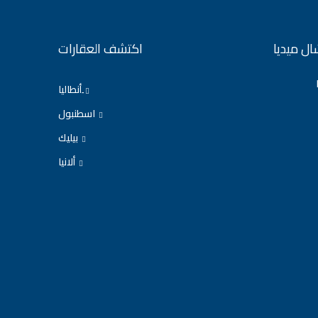
ل ميديا
اكتشف العقارات
ِأنطاليا
اسطنبول
بيليك
ألانيا