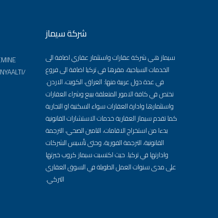
شركة سيماز
سيماز هي شركة عقارات واستثمار عقاري اضافة الى
EMINE
الخدمات السياحية، مقرها في تركيا اضافة الى فروع
ONYAALTI/
في عدة دول عربية منها: العراق، الكويت، الاردن.
نختص في كافة الامور المتعلقة ببيع وشراء العقارات
واستثمارها وادارة العقارات سواء السكنية او التجارية
كما تقدم سيماز العقارية خدمات الاستشارات القانونية
بدءا من استخراج الاقامات، التامين الصحي، الترجمة
القانونية، الترجمة الفورية، وحتى تأسيس الشركات
وادارتها في تركيا. حيث اكتسبت سيماز كروب خبرتها
على مدى سنوات العمل الطويلة في السوق العقاري
التركي.