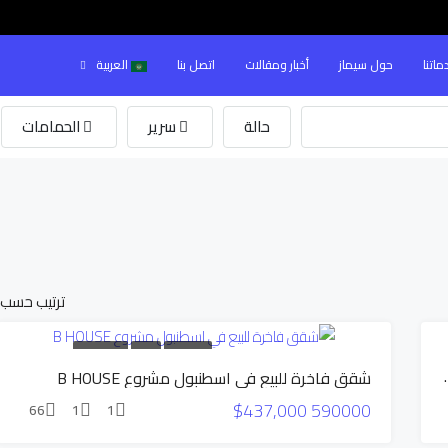
ماتنا
حول سيماز
أخبار ومقالات
اتصل بنا
العربية
حالة
سرير
الحمامات
ترتيب حسب:
بناء جديد
للبيع
عرض قوي
 في اسطنبول بيوك تشكمجة
شقق فاخرة للبيع في اسطنبول مشروع B HOUSE
$437,000
590000
66
1
1