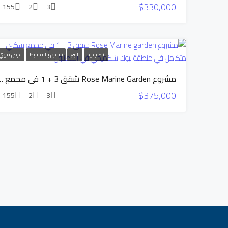
$330,000
155
2
3
بناء جديد
للبيع
شقق بالتقسيط
عرض قوي
مشروع Rose Marine Garden شقق 3 + 1 في مجمع سكني 
$375,000
155
2
3