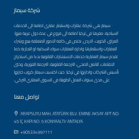
شركة سيماز
سيماز هي شركة عقارات واستثمار عقاري اضافة الى الخدمات
السياحية، مقرها في تركيا اضافة الى فروع في عدة دول عربية منها:
العراق، الكويت، الاردن. نختص في كافة الامور المتعلقة ببيع وشراء
العقارات واستثمارها وادارة العقارات سواء السكنية او التجارية كما
تقدم سيماز العقارية خدمات الاستشارات القانونية بدءا من استخراج
الاقامات، التامين الصحي، الترجمة القانونية، الترجمة الفورية، وحتى
تأسيس الشركات وادارتها في تركيا. حيث اكتسبت سيماز كروب خبرتها
على مدى سنوات العمل الطويلة في السوق العقاري التركي.
تواصل معنا
ARAPSUYU MAH. ATATÜRK BLV. EMINE AKSAY APT NO:
45 İÇ KAPI NO: 5 KONYAALTI/ ANTALYA
+905334997111