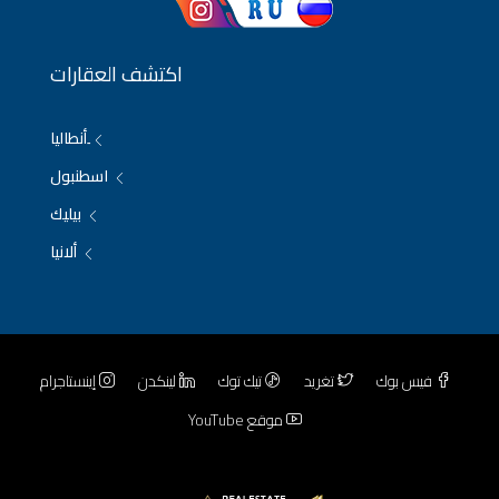
اكتشف العقارات
ِأنطاليا
اسطنبول
بيليك
ألانيا
فيس بوك
تغريد
تيك توك
لينكدن
إينستاجرام
موقع YouTube