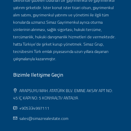
ülkesinde şubeleri bulunan bir gayrimenkul ve gayrimenkul
yatırım şirketidir. İster konut ister ticari olsun, gayrimenkul
alım satımı, gayrimenkul yatırımı ve yönetimi ile ilgili tüm
konularda uzmanız.Simaz Gayrimenkul ayrıca oturma
izinlerinin alınması, sağlık sigortası, hukuki tercüme,
tercümanlık, hukuki danışmanlık hizmetleri de vermektedir.
hatta Türkiye'de şirket kurup yönetmek. Simaz Grup,
tecrübesini Türk emlak piyasasında uzun yıllara dayanan
çalışmalarıyla kazanmıştır.
Bizimle Iletişime Geçin
ARAPSUYU MAH. ATATÜRK BLV. EMINE AKSAY APT NO:
45 İÇ KAPI NO: 5 KONYAALTI/ ANTALYA
+905334997111
sales@simazrealestate.com