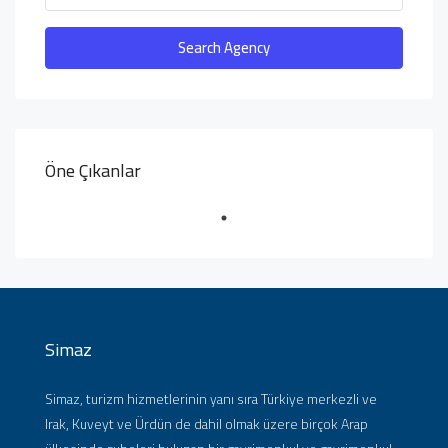
Search Agency
Öne Çıkanlar
Simaz
Simaz, turizm hizmetlerinin yanı sıra Türkiye merkezli ve
Irak, Kuveyt ve Ürdün de dahil olmak üzere birçok Arap