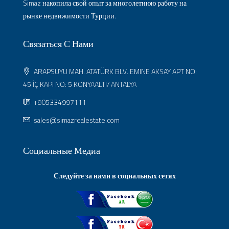
Simaz накопила свой опыт за многолетнюю работу на
рынке недвижимости Турции.
Связаться С Нами
ARAPSUYU MAH. ATATÜRK BLV. EMINE AKSAY APT NO:
45 İÇ KAPI NO: 5 KONYAALTI/ ANTALYA
+905334997111
sales@simazrealestate.com
Социальные Медиа
Следуйте за нами в социальных сетях