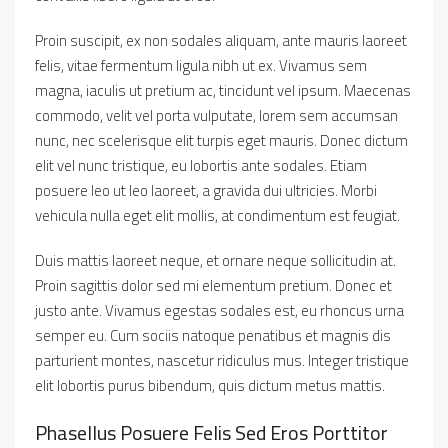
Proin suscipit, ex non sodales aliquam, ante mauris laoreet
felis, vitae fermentum ligula nibh ut ex. Vivamus sem
magna, iaculis ut pretium ac, tincidunt vel ipsum. Maecenas
commodo, velit vel porta vulputate, lorem sem accumsan
nunc, nec scelerisque elit turpis eget mauris. Donec dictum
elit vel nunc tristique, eu lobortis ante sodales. Etiam
posuere leo ut leo laoreet, a gravida dui ultricies. Morbi
vehicula nulla eget elit mollis, at condimentum est feugiat.
Duis mattis laoreet neque, et ornare neque sollicitudin at.
Proin sagittis dolor sed mi elementum pretium. Donec et
justo ante. Vivamus egestas sodales est, eu rhoncus urna
semper eu. Cum sociis natoque penatibus et magnis dis
parturient montes, nascetur ridiculus mus. Integer tristique
elit lobortis purus bibendum, quis dictum metus mattis.
Phasellus Posuere Felis Sed Eros Porttitor