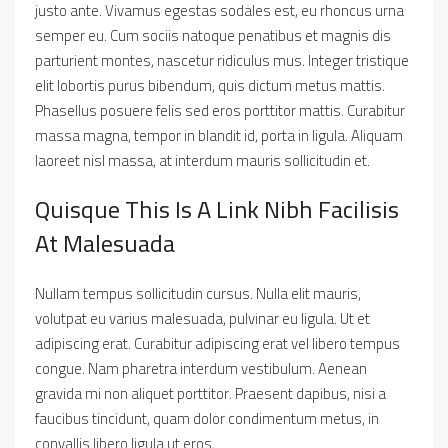
justo ante. Vivamus egestas sodales est, eu rhoncus urna
semper eu. Cum sociis natoque penatibus et magnis dis
parturient montes, nascetur ridiculus mus. Integer tristique
elit lobortis purus bibendum, quis dictum metus mattis.
Phasellus posuere felis sed eros porttitor mattis. Curabitur
massa magna, tempor in blandit id, porta in ligula. Aliquam
laoreet nisl massa, at interdum mauris sollicitudin et.
Quisque This Is A Link Nibh Facilisis
At Malesuada
Nullam tempus sollicitudin cursus. Nulla elit mauris,
volutpat eu varius malesuada, pulvinar eu ligula. Ut et
adipiscing erat. Curabitur adipiscing erat vel libero tempus
congue. Nam pharetra interdum vestibulum. Aenean
gravida mi non aliquet porttitor. Praesent dapibus, nisi a
faucibus tincidunt, quam dolor condimentum metus, in
convallis libero ligula ut eros.