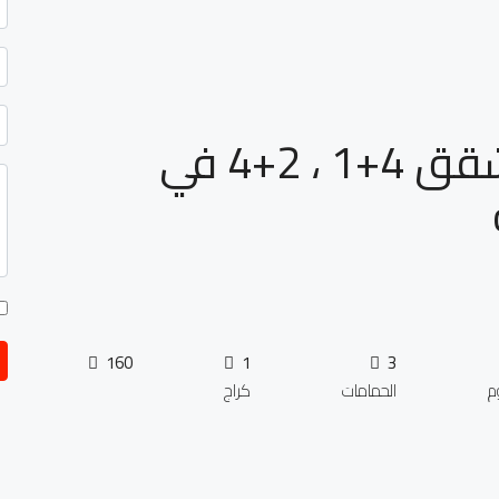
مشروع Albotros Life شقق 4+1 ، 2+4 في
160
1
3
م
الحمامات
كراج