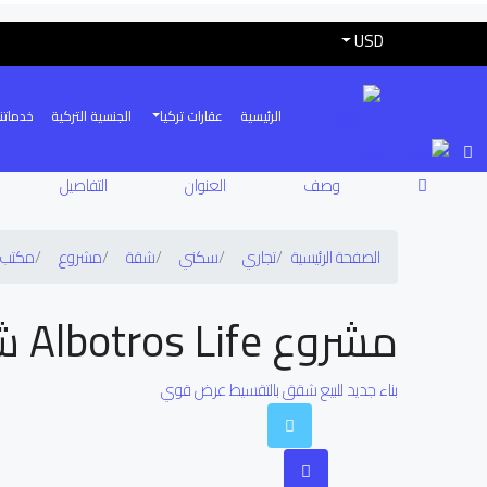
USD
الرئيسية
عقارات تركيا
الجنسية التركية
خدماتنا
وصف
العنوان
التفاصيل
الصفحة الرئيسية
تجاري
سكني
شقة
مشروع
مكتب
مشروع Albotros Life شقق 4+1 ، 2+4 في منطقة بيوك تشيكمجة
بناء جديد
للبيع
شقق بالتقسيط
عرض قوي