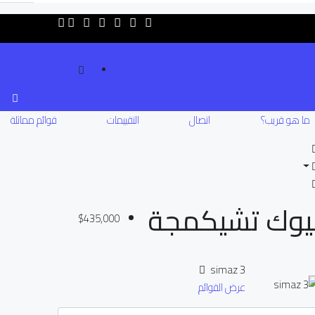
ما هو قريب؟
اتصال
التقييمات
قوائم مماثلة
$435,000
simaz 3
عرض القوائم