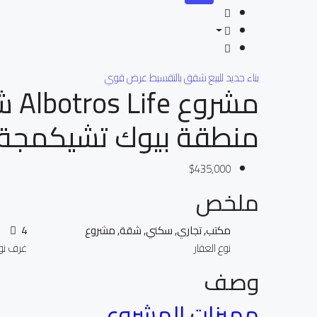
بناء جديد
للبيع
شقق بالتقسيط
عرض قوي
منطقة بيوك تشيكمجة
$435,000
ملخص
مكتب, تجاري, سكني, شقة, مشروع
4
نوع العقار
غرف نو
وصف
مميزات المشروع