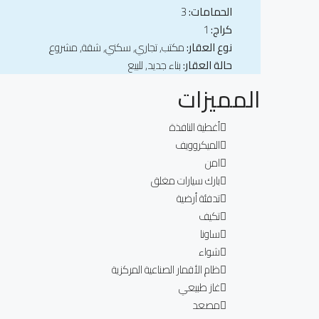
الحمامات:
3
كراج:
1
نوع العقار:
مكتب, تجاري, سكني, شقة, مشروع
حالة العقار:
بناء جديد, للبيع
المميزات
أغطية النافذة
الميكروويف
امن
بارك سيارات مغلق
تدفئة أرضية
تكيف
ساونا
شواء
ظام الأقمار الصناعية المركزية
غاز طبيعي
مصعد