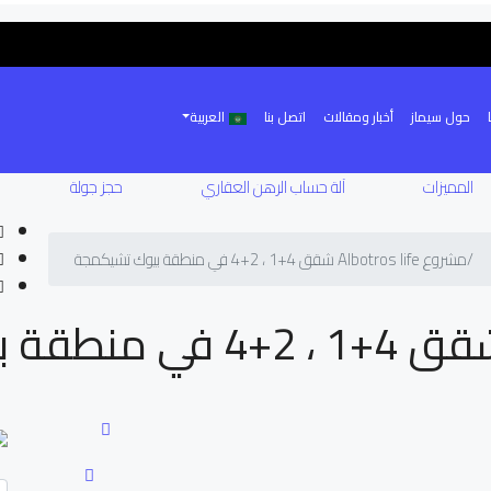
حول سيماز
أخبار ومقالات
اتصل بنا
العربية
المميزات
آلة حساب الرهن العقاري
حجز جولة
مشروع Albotros life شقق 4+1 ، 2+4 في منطقة بيوك تشيكمجة