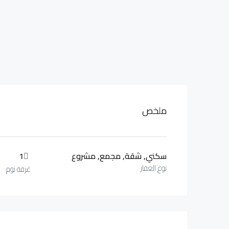
ملخص
سكني, شقة, مجمع, مشروع
1
نوع العقار
غرفة نوم