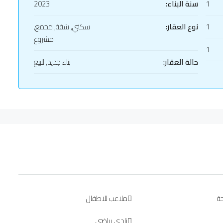
1
سنة البناء:
2023
1
نوع العقار:
سكني, شقة, مجمع,
مشروع
1
حالة العقار:
بناء جديد, للبيع
ة
ملاعب للاطفال
نادي رياضي