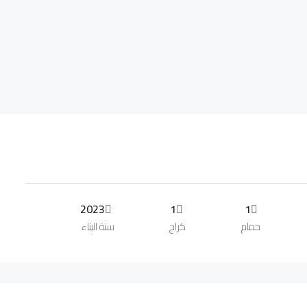
2023
1
1
حمام
كراج
سنة البناء