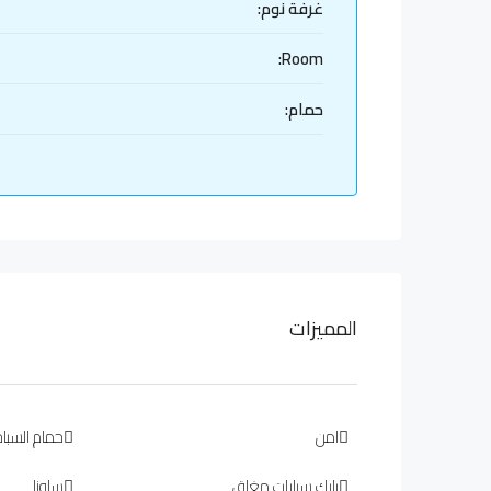
غرفة نوم:
Room:
حمام:
المميزات
امن
حمام السباح
بارك سيارات مغلق
ساونا