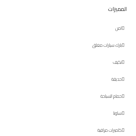
المميزات
امن
بارك سيارات مغلق
تكيف
حديقة
حمام السباحة
ساونا
كاميرات مراقبة