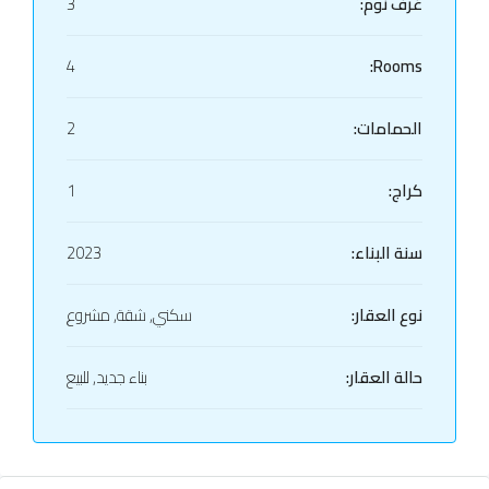
غرف نوم:
3
4
Rooms:
الحمامات:
2
كراج:
1
سنة البناء:
2023
نوع العقار:
سكني, شقة, مشروع
حالة العقار:
بناء جديد, للبيع