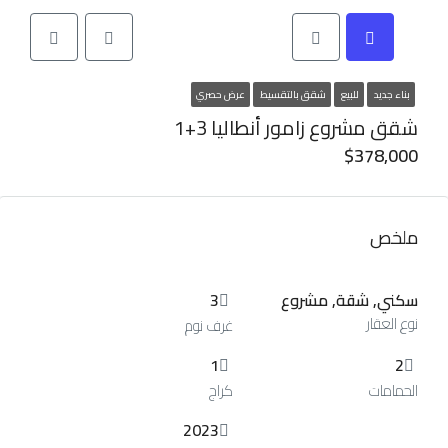
بناء جديد
للبيع
شقق بالتقسيط
عرض حصري
شقق مشروع زامور أنطاليا 3+1
$378,000
ملخص
سكني, شقة, مشروع
3
نوع العقار
غرف نوم
1
2
الحمامات
كراج
2023