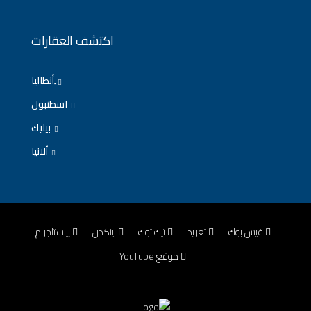
اكتشف العقارات
ِأنطاليا
اسطنبول
بيليك
ألانيا
فيس بوك
تغريد
تيك توك
لينكدن
إينستاجرام
موقع YouTube