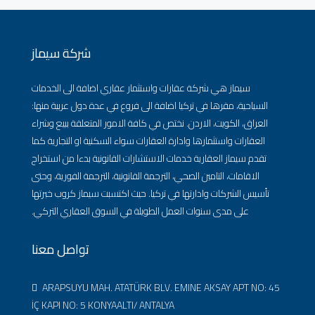
شركة سيماز
سيماز هي شركة عقارات واستثمار عقاري اضافة الى الخدمات
السياحية، مقرها في تركيا اضافة الى فروع في عدة دول عربية منها:
العراق، الكويت، الاردن. نختص في كافة الامور المتعلقة ببيع وشراء
العقارات واستثمارها وادارة العقارات سواء السكنية او التجارية كما
تقدم سيماز العقارية خدمات الاستشارات القانونية بدءا من استخراج
الاقامات، التامين الصحي، الترجمة القانونية، الترجمة الفورية، وحتى
تأسيس الشركات وادارتها في تركيا. حيث اكتسبت سيماز كروب خبرتها
على مدى سنوات العمل الطويلة في السوق العقاري التركي.
تواصل معنا
ARAPSUYU MAH. ATATÜRK BLV. EMINE AKSAY APT NO: 45
İÇ KAPI NO: 5 KONYAALTI/ ANTALYA