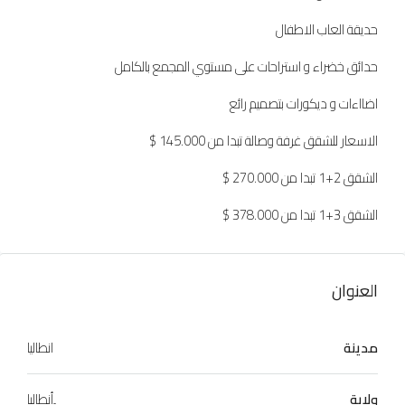
حديقة العاب الاطفال
حدائق خضراء و استراحات على مستوي المجمع بالكامل
اضااءات و ديكورات بتصميم رائع
الاسعار للشقق غرفة وصالة تبدا من 145.000 $
الشقق 2+1 تبدا من 270.000 $
الشقق 3+1 تبدا من 378.000 $
العنوان
مدينة
انطاليا
ولاية
ِأنطاليا