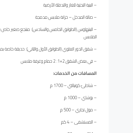
– البنية التحتية للغاز والتدفئة الأرضية
– صالة المدخل – خزانة ملابس مدمجة
الملابس
– شقق الدور العلوي (الطوابق الأول والثاني): حديقة خاصة بمساحة 40 مترًا مربعًا مع تراس، 3 حمامات، غرفة تبديل الملا
– في بعض الشقق 2+1: 2 حمام وغرفة ملابس
المسافات من الخدمات
:
– شاطئ كونيالتي – 1700 م
– بوشاي – 1000 م
– مول تجاري – 500 م
– المستشفى – 4 كم