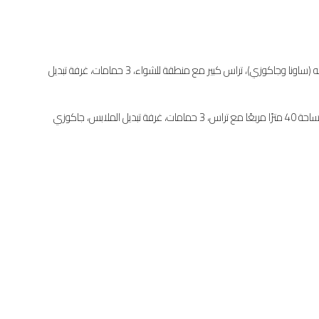
– البنتهاوس (الطوابق الخامس والسادس): منتجع صغير خاص به (ساونا وجاكوزي)، تراس كبير مع منطقة للشواء، 3 حمامات، غرفة تبديل
بس، جاكوزي