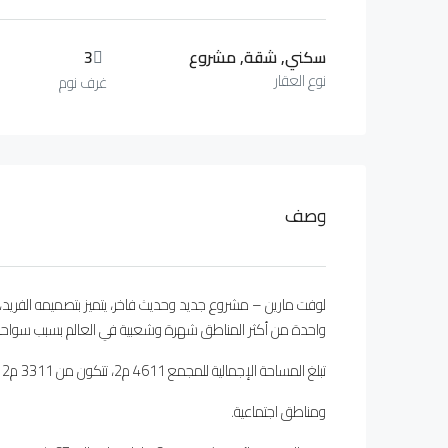
سكني, شقة, مشروع
3
نوع العقار
غرف نوم
وصف
لوفت مارين – مشروع جديد وحديث فاخر، يتميز بتصميمه الفريد، س
واحدة من أكثر المناطق شهرة وشعبية في العالم بسبب سواحلها
تبلغ المساحة الإجمالية للمجمع 4611 م2، تتكون من 3311 م2 منطقة خضراء و 1300 م2 بناء سكني
ومناطق اجتماعية.