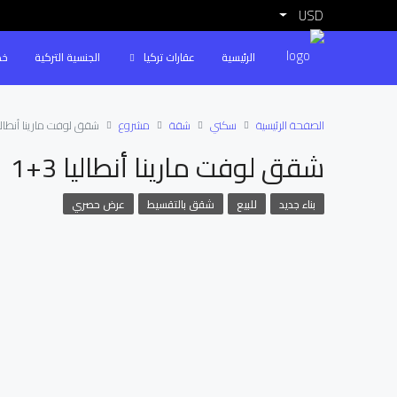
USD
الرئيسية
عقارات تركيا
الجنسية التركية
خد
الصفحة الرئيسية
سكني
شقة
مشروع
شقق لوفت مارينا أنطاليا 3
شقق لوفت مارينا أنطاليا 3+1
بناء جديد
للبيع
شقق بالتقسيط
عرض حصري