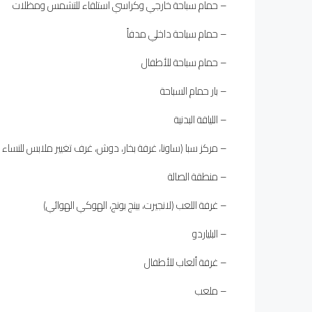
– حمام سباحة خارجي وكراسي استلقاء للتشمس ومظلات
– حمام سباحة داخلي مدفأ
– حمام سباحة للأطفال
– بار حمام السباحة
– اللياقة البدنية
– مركز سبا (ساونا، غرفة بخار، دوش، غرف تغيير ملابس للنساء و
– منطقة الصالة
– غرفة اللعب (لانجيرت، بينج بونج، الهوكي الهوائي)
– البلياردو
– غرفة ألعاب للأطفال
– ملعب