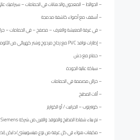
– الحوائط – المعجون والدهانات في الحمامات – سيراميك عال
– أسقف مع أضواء كاشفة مدمجة
– في غرفة المعيشة والغرف – مصفح – في الحمامات – جراني
– إطارات نوافذ PVC مع زجاج مزدوج وشتر كهربائي من الألومنيوم
– حمام مع دش
– سباكة عالية الجودة
– خزائن مصممة في الحمامات
– أثاث المطبخ
– كونترتوب – الجرانيت / أو الكوارتز
– تم ببناء شفاط المطبخ والموقد والفرن من شركة Siemens وفرن الميكروويف (في البنتهاوس في الطوابق من الخامس إلى السادس)
– مكيفات هواء في كل غرفة من نوع ميتسوبيشي/دايكن (نظ