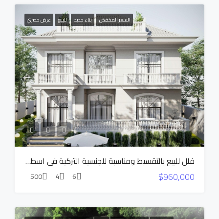
السعر المخفض
بناء جديد
للبيع
عرض حصري
فلل للبيع بالتقسيط ومناسبة للجنسية التركية في اسطنبول بيوك تشكمجة
$960,000
500
4
6