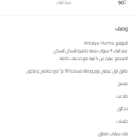
90
سنة البناء
وصف
الموقع: Antalya. Hurma
عمر البناء ٩ سنوات شقة جاهزة للسكن للسكن
المجمع: عبارة عن 4 ابنية مع خدمات كاملة
طابق اول غرفتين نوم وصالة مساحه 90 م² مع حمامين و بلكون
مسبح.
ملاعب.
حدائق.
جلسات.
بارك سيارات مغلق.