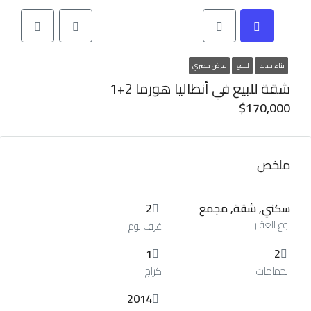
بناء جديد
للبيع
عرض حصري
شقة للبيع في أنطاليا هورما 2+1
$170,000
ملخص
سكني, شقة, مجمع
2
نوع العقار
غرف نوم
1
2
الحمامات
كراج
2014