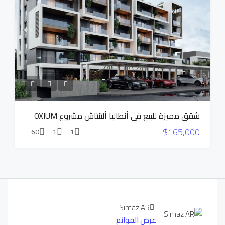
شقق مميزة للبيع في أنطاليا ألتنتاش مشروع OXIUM
$165,000
60
1
1
Simaz AR
عرض القوائم