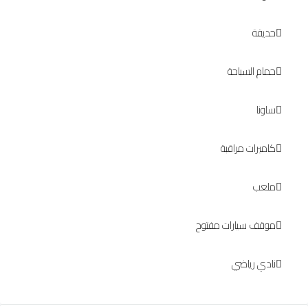
حديقة
حمام السباحة
ساونا
كاميرات مراقبة
ملعب
موقف سيارات مفتوح
نادي رياضي