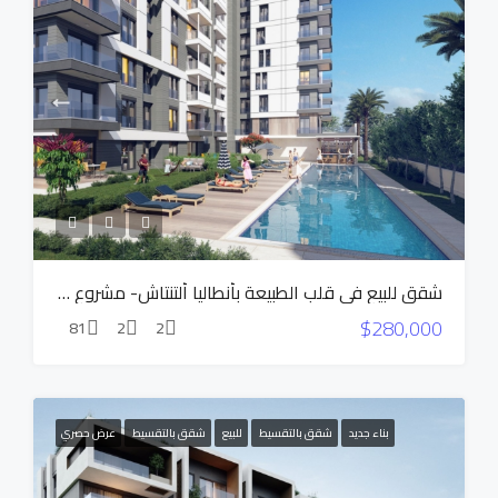
شقق للبيع في قلب الطبيعة بأنطاليا ألتنتاش- مشروع NEST
$280,000
81
2
2
بناء جديد
شقق بالتقسيط
للبيع
شقق بالتقسيط
عرض حصري