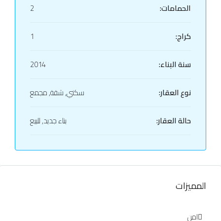
الحمامات:
2
كراج:
1
سنة البناء:
2014
نوع العقار:
سكني, شقة, مجمع
حالة العقار:
بناء جديد, للبيع
المميزات
امن