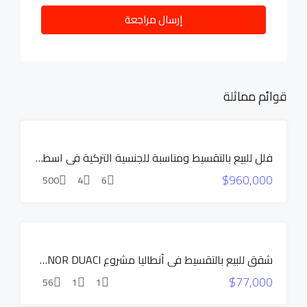
إرسال مراجعة
قوائم مماثلة
السعر
فلل للبيع بالتقسيط ومناسبة للجنسية التركية في اسطنبول بيوك تشكمجة
المخفض
$960,000
بناء جديد
500
4
6
للبيع
عرض
حصري
بناء جديد
شقق للبيع بالتقسيط في أنطاليا مشروع MANOR DUACI
شقق
$77,000
بالتقسيط
56
1
1
للبيع