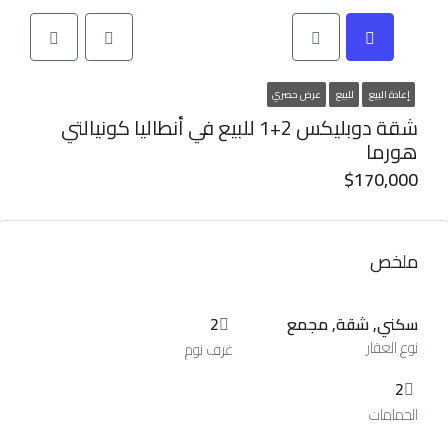
إعادة البيع
للبيع
عرض حصري
شقة دوبليكس 2+1 للبيع في أنطاليا كونيالتي
هورما
$170,000
ملخص
سكني, شقة, مجمع
2
نوع العقار
غرف نوم
2
الحمامات