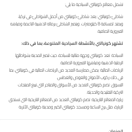
تشمل معالم كونيالتي السياحية ما يلي:
شاطئ كونيالتي: يعد شاطئ كونيالتي من أجمل الشواطئ في تركيا،
ويمتد لمسافة 8 كيلومترات. ويتميز الشاطئ برماله الذهبية الناعمة ومياهه
الفيروزية الصافية.
تشتهر كونيالتي بالأنشطة السياحية المتنوعة، بما في ذلك:
السباحة: تعد كونيالتي وجهة مثالية للسباحة، حيث تتميز المدينة بشواطئها
الرملية الذهبية ومياهها الفيروزية الصافية.
الرياضات المائية: يمكن ممارسة العديد من الرياضات المائية في كونيالتي، بما
في ذلك ركوب الأمواج والغوص والغطس.
التسوق: تضم كونيالتي العديد من الأسواق والمتاجر التي تبيع المنتجات
التركية التقليدية والحديثة.
زيارة المعالم التاريخية: تضم كونيالتي العديد من المعالم التاريخية التي تستحق
الزيارة، مثل برج الساعة ومسجد كونيالتي الكبير ومدينة كونيالتي الأثرية
العنوان