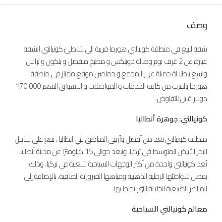
وصف
شقة للبيع في منطقة كونيالتي هورما قريبة الى شاطئ كونيالتي الشقة
عبارة عن 2 غرف نوم وصالة دوبلكس و مطبخ منفصل و بلكون و تراس
واسع باطلالة جميلة على المجمع و حمامين موقع ممتاز في منطقة
هورما بالقرب من كافة الخدمات و المواصلات و الاسواق السعر 170.000
دولار قابل للتفاوض.
كونيالتي: جوهرة أنطاليا
منطقة كونيالتي تعد من أفضل وأرقى المناطق في انطاليا ، تقع على ساحل
البحر الأبيض المتوسط في تركيا، وتبعد حوالي 15 كيلومترًا عن مدينة أنطاليا.
تُعد كونيالتي واحدة من أكثر الوجهات السياحية شعبية في تركيا، وذلك
بفضل شواطئها الرملية الذهبية ومياهها الفيروزية الصافية، بالإضافة إلى
المناظر الطبيعية الخلابة التي تحيط بها.
معالم كونيالتي السياحية