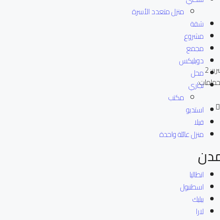
منزل متعدد الأسرة
شقة
مشروع
مجمع
دوبليكس
ير:
2
محل
حمامات:
تجاري
مكتب
استديو
فيلا
منزل عائلة واحدة
دن
انطاليا
اسطنبول
بيليك
لارا