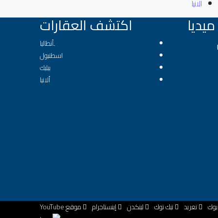
الانيا
يديا
اكتشف العقارات
ِأنطاليا
اسطنبول
بيليك
ألانيا
بوك
تغريد
تيك توك
لينكدن
إينستاجرام
موقع YouTube