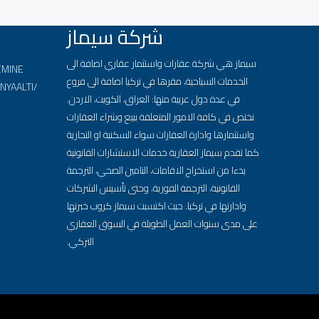
شركة سيماز
سيماز هي شركة عقارات واستثمار عقاري اضافة الى
EMINE
الخدمات السياحية، مقرها في تركيا اضافة الى فروع
ONYAALTI/
في عدة دول عربية منها: العراق، الكويت، الاردن.
نختص في كافة الامور المتعلقة ببيع وشراء العقارات
واستثمارها وادارة العقارات سواء السكنية او التجارية
كما تقدم سيماز العقارية خدمات الاستشارات القانونية
بدءا من استخراج الاقامات، التامين الصحي، الترجمة
القانونية، الترجمة الفورية، وحتى تأسيس الشركات
وادارتها في تركيا. حيث اكتسبت سيماز كروب خبرتها
على مدى سنوات العمل الطويلة في السوق العقاري
التركي.