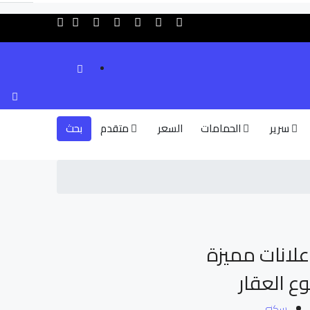
سرير
الحمامات
السعر
متقدم
بحث
علانات مميزة
وع العقار
سكني